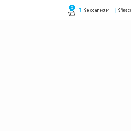
0
Se connecter
S'insc