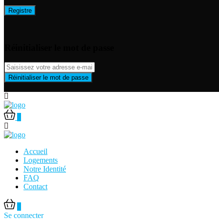
Registre
Réinitialiser le mot de passe
Réinitialiser le mot de passe
0
Accueil
Logements
Notre Identité
FAQ
Contact
0
Se connecter