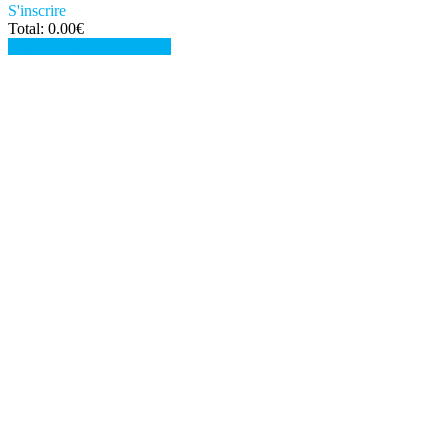
S'inscrire
Total:
0.00
€
Voir le panier
Commander