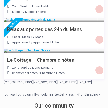
Zone Nord du Mans
,
Le Mans
Maison
/
Maison Entière
100 €
/nuit
en vedette
Relax aux portes des 24h du Mans
24h du Mans
,
Le Mans
Appartement
/
Appartement Entier
50 €
/nuit
Le Cottage – Chambre d’hôtes
Zone Nord du Mans
,
Le Mans
Chambres d'hôtes
/
Chambre d'Hôtes
[/vc_column_inner][/vc_row_inner]
[/vc_column][/vc_row]
[vc_row][vc_column]
[vc_column_text el_class= »frontheading »]
Our community