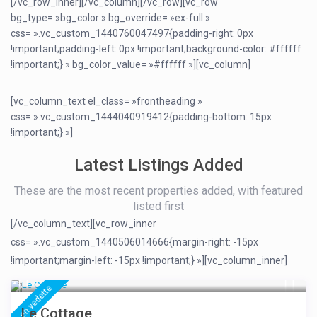
[/vc_row_inner][/vc_column][/vc_row][vc_row
bg_type= »bg_color » bg_override= »ex-full »
css= ».vc_custom_1440760047497{padding-right: 0px
!important;padding-left: 0px !important;background-color: #ffffff
!important;} » bg_color_value= »#ffffff »][vc_column]
[vc_column_text el_class= »frontheading »
css= ».vc_custom_1444040919412{padding-bottom: 15px
!important;} »]
Latest Listings Added
These are the most recent properties added, with featured
listed first
[/vc_column_text][vc_row_inner
css= ».vc_custom_1440506014666{margin-right: -15px
!important;margin-left: -15px !important;} »][vc_column_inner]
250 €
/nuit
en vedette
Le Cottage