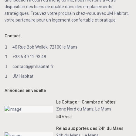
une location à court ou à long terme, nous mettons à votre
disposition des biens de qualité dans des emplacements
stratégiques. Trouvez votre prochain chez-vous avec JM Habitat,
votre partenaire pour un logement confortable et pratique.
Contact
40 Rue Bob Wollek, 72100 le Mans
+33 6 49 12 93 48
contact@jmhabitat.fr
JM Habitat
Annonces en vedette
Le Cottage – Chambre d’hôtes
Zone Nord du Mans
,
Le Mans
50 €
/nuit
Relax aux portes des 24h du Mans
24h du Mans
,
Le Mans