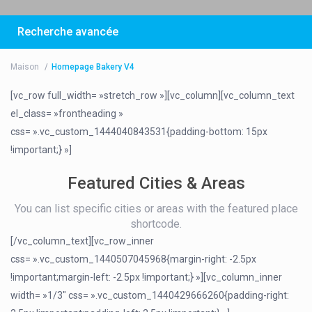
Recherche avancée
Maison
Homepage Bakery V4
[vc_row full_width= »stretch_row »][vc_column][vc_column_text
250 €
/par nuit
el_class= »frontheading »
css= ».vc_custom_1444040843531{padding-bottom: 15px
Le Cottage
!important;} »]
Featured Cities & Areas
Voir plus
You can list specific cities or areas with the featured place
shortcode.
[/vc_column_text][vc_row_inner
css= ».vc_custom_1440507045968{margin-right: -2.5px
!important;margin-left: -2.5px !important;} »][vc_column_inner
width= »1/3″ css= ».vc_custom_1440429666260{padding-right: