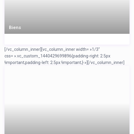
Biens
[/vc_column_inner][vc_column_inner width= »1/3″
css= ».vc_custom_1440429699896{padding-right: 2.5px
!important;padding-left: 2.5px !important;} »]
[/vc_column_inner]