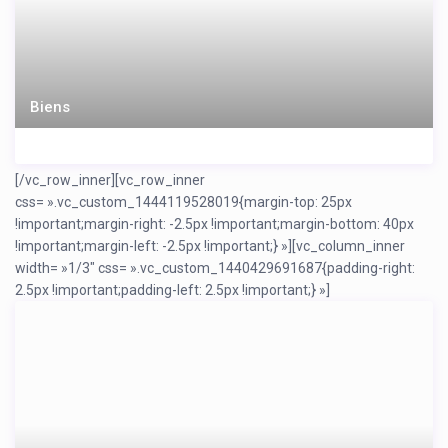
Biens
[/vc_row_inner][vc_row_inner
css= ».vc_custom_1444119528019{margin-top: 25px
!important;margin-right: -2.5px !important;margin-bottom: 40px
!important;margin-left: -2.5px !important;} »][vc_column_inner
width= »1/3″ css= ».vc_custom_1440429691687{padding-right:
2.5px !important;padding-left: 2.5px !important;} »]