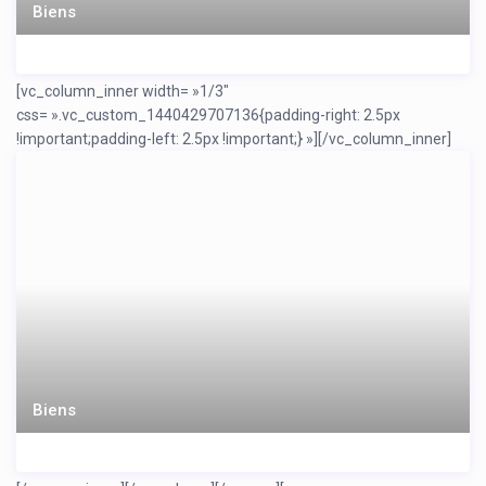
Biens
[vc_column_inner width= »1/3″
css= ».vc_custom_1440429707136{padding-right: 2.5px
!important;padding-left: 2.5px !important;} »]
[/vc_column_inner]
Biens