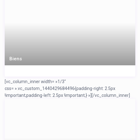
Biens
[vc_column_inner width= »1/3″
css= ».vc_custom_1440429684496{padding-right: 2.5px
!important;padding-left: 2.5px !important;} »]
[/vc_column_inner]