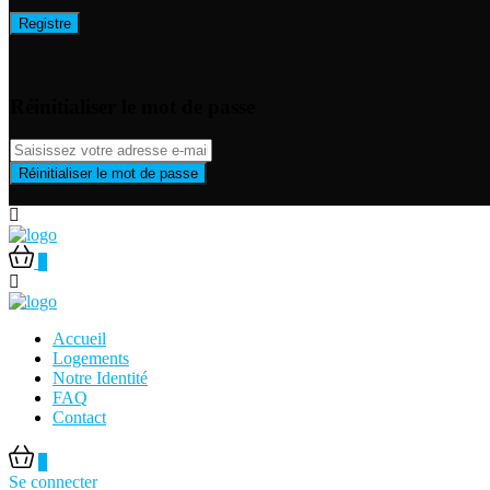
Registre
Réinitialiser le mot de passe
Réinitialiser le mot de passe
0
Accueil
Logements
Notre Identité
FAQ
Contact
0
Se connecter