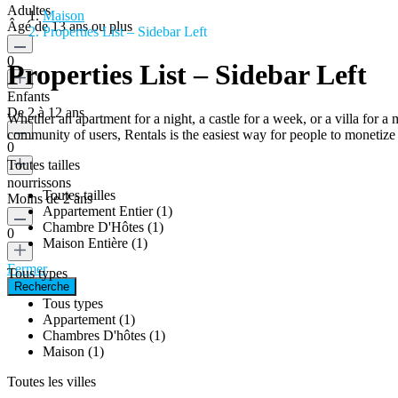
Adultes
Maison
Âgé de 13 ans ou plus
Properties List – Sidebar Left
0
Properties List – Sidebar Left
Enfants
De 2 à 12 ans
Whether an apartment for a night, a castle for a week, or a villa for 
community of users, Rentals is the easiest way for people to monetize 
0
Toutes tailles
nourrissons
Toutes tailles
Moins de 2 ans
Appartement Entier (1)
Chambre D'Hôtes (1)
0
Maison Entière (1)
Fermer
Tous types
Tous types
Appartement (1)
Chambres D'hôtes (1)
Maison (1)
Toutes les villes