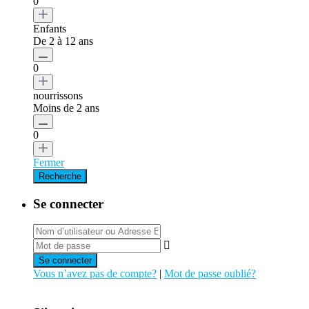
0
Enfants
De 2 à 12 ans
0
nourrissons
Moins de 2 ans
0
Fermer
Se connecter
Se connecter
Vous n’avez pas de compte?
|
Mot de passe oublié?